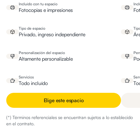
Incluído con tu espacio
Inc
Fotocopias e impresiones
Fo
Tipo de espacio
Tip
Privado, ingreso independiente
Ár
Personalización del espacio
Per
Altamente personalizable
Po
Servicios
Ser
Todo incluído
To
Elige este espacio
(*) Términos referenciales se encuentran sujetos a lo establecido
en el contrato.