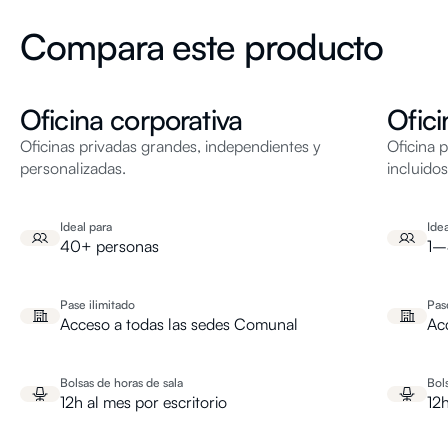
Compara este producto
Oficina corporativa
Ofici
Oficinas privadas grandes, independientes y
Oficina 
personalizadas.
incluidos
Ideal para
Idea
40+ personas
1–
Pase ilimitado
Pas
Acceso a todas las sedes Comunal
Ac
Bolsas de horas de sala
Bol
12h al mes por escritorio
12h