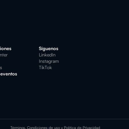
niones
Síguenos
nter
LinkedIn
Instagram
es
TikTok
 eventos
Términos, Condiciones de uso y Política de Privacidad