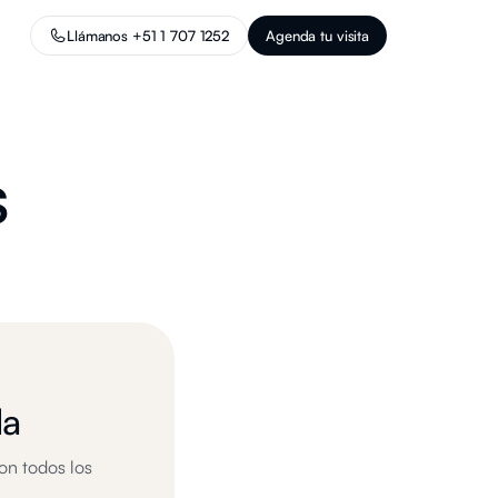
Llámanos +51 1 707 1252
Agenda tu visita
s
da
on todos los