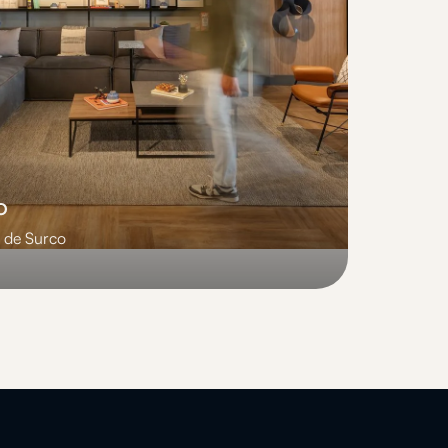
o
o de Surco