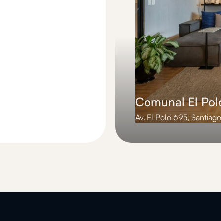
Comunal El Pol
Av. El Polo 695, Santiag
Slide 3 of 3.