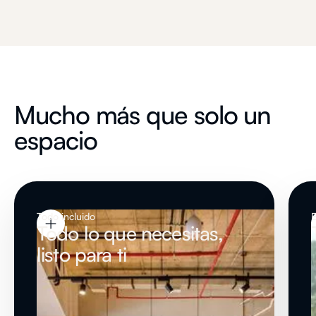
Mucho más que solo un
espacio
Todo incluido
E
Todo lo que necesitas,
listo para ti