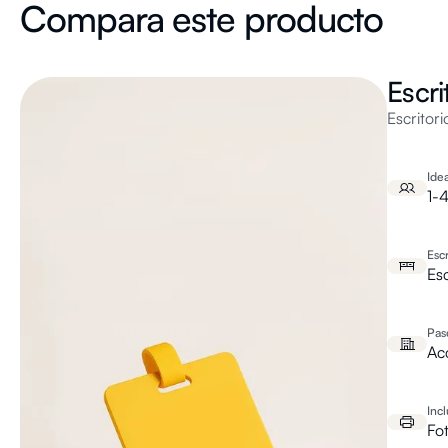
Compara este producto
Escri
Escritor
Idea
1-
Escr
Esc
Pas
Ac
Inc
Fo