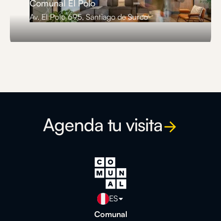
Comunal El Polo
Av. El Polo 695, Santiago de Surco
Slide 3 of 3.
Agenda tu visita
ES
Comunal