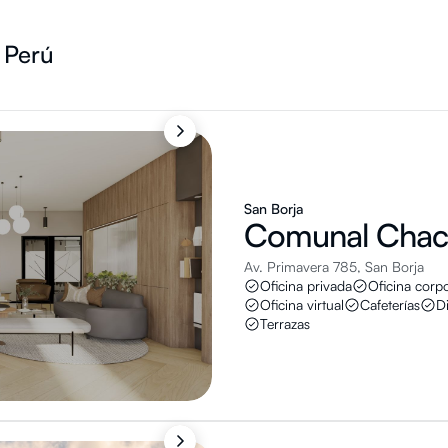
 Perú
San Borja
Comunal
Chaca
Av. Primavera 785, San Borja
Oficina privada
Oficina corpo
Oficina virtual
Cafeterías
Di
Terrazas