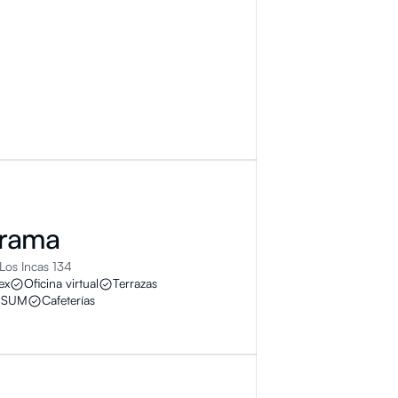
rama
 Los Incas 134
ex
Oficina virtual
Terrazas
SUM
Cafeterías