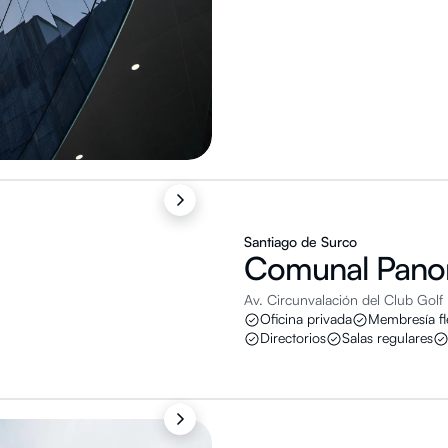
Santiago de Surco
Comunal
Pano
Av. Circunvalación del Club Golf
Oficina privada
Membresía fl
Directorios
Salas regulares