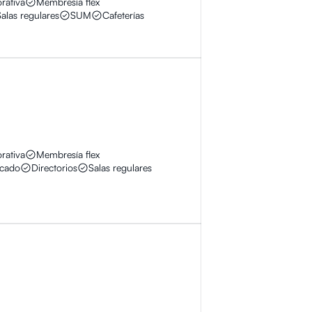
rativa
Membresía flex
Salas regulares
SUM
Cafeterías
rativa
Membresía flex
icado
Directorios
Salas regulares