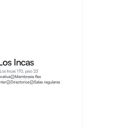
Los Incas
Los Incas 170, piso 23
rativa
Membresía flex
nter
Directorios
Salas regulares