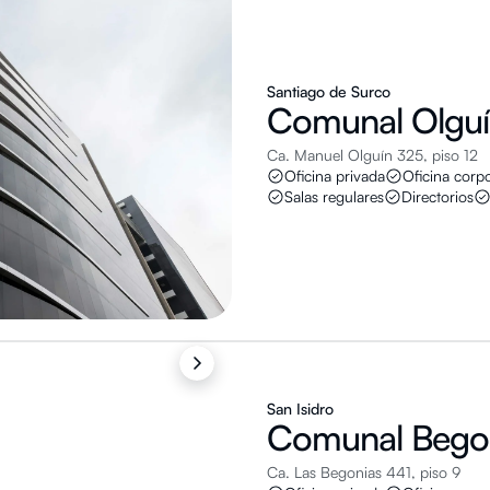
Santiago de Surco
Comunal
Olgu
Ca. Manuel Olguín 325, piso 12
Oficina privada
Oficina corpo
Salas regulares
Directorios
San Isidro
Comunal
Bego
Ca. Las Begonias 441, piso 9