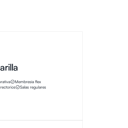
rilla
rativa
Membresía flex
rectorios
Salas regulares