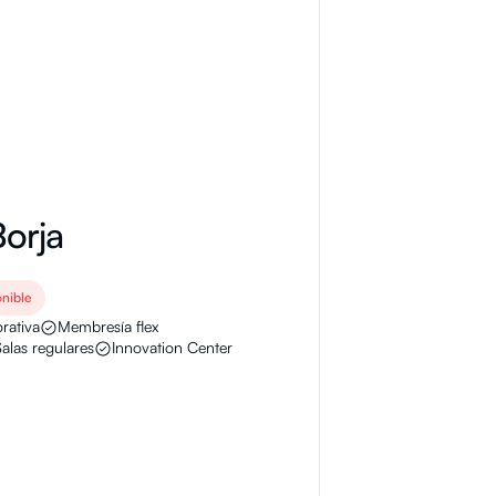
orja
onible
rativa
Membresía flex
Salas regulares
Innovation Center