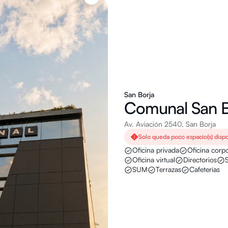
San Borja
Comunal
San B
Av. Aviación 2540, San Borja
Solo queda poco espacio(s) disp
Oficina privada
Oficina corpo
Oficina virtual
Directorios
SUM
Terrazas
Cafeterías