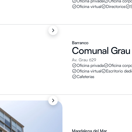
Oficina privada
Oficina corpo
Oficina virtual
Directorios
Barranco
Comunal
Grau
Av. Grau 629
Oficina privada
Oficina corpo
Oficina virtual
Escritorio ded
Cafeterías
Magdalena del Mar