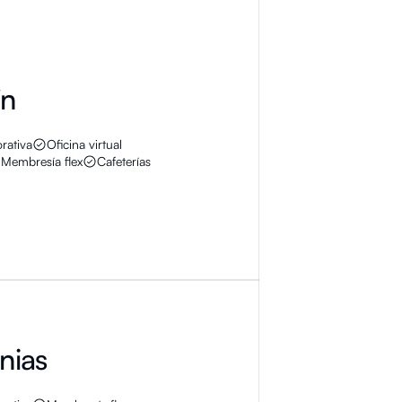
ín
rativa
Oficina virtual
Membresía flex
Cafeterías
nias