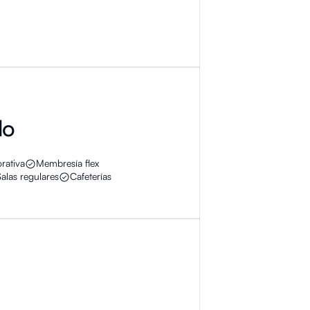
lo
rativa
Membresía flex
Salas regulares
Cafeterías