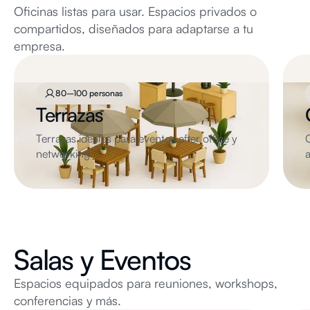
Oficinas listas para usar. Espacios privados o
compartidos, diseñados para adaptarse a tu
empresa.
80–100 personas
Terrazas
Terrazas ideales para eventos after office y
C
networking.
a
Salas y Eventos
Espacios equipados para reuniones, workshops,
conferencias y más.